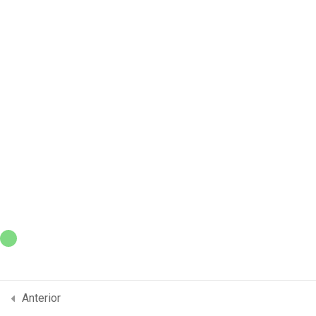
Recent Posts
¡Hola, mundo!
Search
Search
Copyright © 2022 | Desarrollado por Clínica Renovar S.A.S
By
Ovation Themes
Anterior